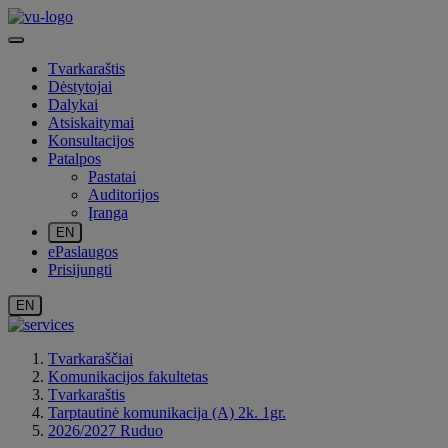
Tvarkaraštis
Dėstytojai
Dalykai
Atsiskaitymai
Konsultacijos
Patalpos
Pastatai
Auditorijos
Įranga
EN
ePaslaugos
Prisijungti
EN
Tvarkaraščiai
Komunikacijos fakultetas
Tvarkaraštis
Tarptautinė komunikacija (A) 2k. 1gr.
2026/2027 Ruduo