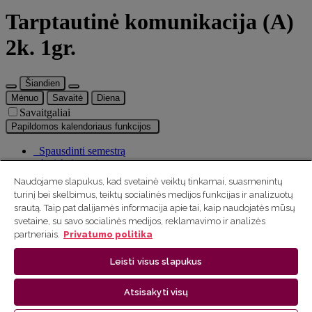
Tarptautinė komunikacija (A)
2k. 1gr.
Šiandien
Mėnuo
Savaitė
Diena
Savaitgaliai
Papildomos kalendoriaus funkcijos
Spausdinti semestrą
Atsiskaitymai
Eksportuoti kalendorių
Naudojame slapukus, kad svetainė veiktų tinkamai, suasmenintų
turinį bei skelbimus, teiktų socialinės medijos funkcijas ir analizuotų
srautą. Taip pat dalijamės informacija apie tai, kaip naudojatės mūsų
Dalis paskaitų yra paslėpta
svetaine, su savo socialinės medijos, reklamavimo ir analizės
×
partneriais.
Privatumo politika
Rodyti pasirenkamuosius dalykus
Leisti visus slapukus
Uždaryti
Atsisakyti visų
Vilniaus universitetas
| Tel. +370 5 236 6200 arba el. p.