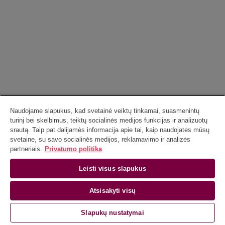
Naudojame slapukus, kad svetainė veiktų tinkamai, suasmenintų
turinį bei skelbimus, teiktų socialinės medijos funkcijas ir analizuotų
srautą. Taip pat dalijamės informacija apie tai, kaip naudojatės mūsų
svetaine, su savo socialinės medijos, reklamavimo ir analizės
partneriais.
Privatumo politika
Leisti visus slapukus
Atsisakyti visų
Slapukų nustatymai