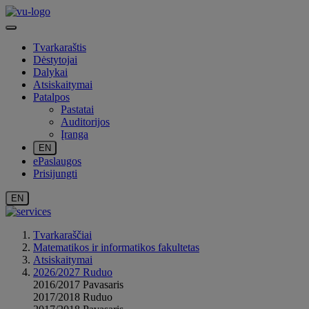
Tvarkaraštis
Dėstytojai
Dalykai
Atsiskaitymai
Patalpos
Pastatai
Auditorijos
Įranga
EN
ePaslaugos
Prisijungti
EN
Tvarkaraščiai
Matematikos ir informatikos fakultetas
Atsiskaitymai
2026/2027 Ruduo
2016/2017 Pavasaris
2017/2018 Ruduo