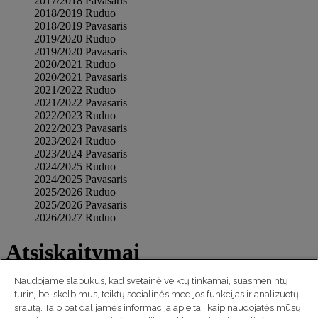
2017/2018 Pavasaris
2018/2019 Ruduo
2018/2019 Pavasaris
2019/2020 Ruduo
2019/2020 Pavasaris
2020/2021 Ruduo
2020/2021 Pavasaris
2021/2022 Ruduo
2021/2022 Pavasaris
2022/2023 Ruduo
2022/2023 Pavasaris
2023/2024 Ruduo
2023/2024 Pavasaris
2024/2025 Ruduo
2024/2025 Pavasaris
2025/2026 Ruduo
2025/2026 Pavasaris
2026/2027 Ruduo
Atsiskaitymai
Naudojame slapukus, kad svetainė veiktų tinkamai, suasmenintų
Norėdami matyti atsiskaitymus nustatykite filtrus. Arba galite
turinį bei skelbimus, teiktų socialinės medijos funkcijas ir analizuotų
peržiūrėti
visas grupes iš karto
.
srautą. Taip pat dalijamės informacija apie tai, kaip naudojatės mūsų