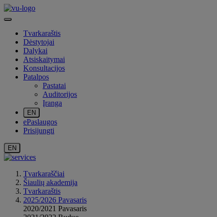
Tvarkaraštis
Dėstytojai
Dalykai
Atsiskaitymai
Konsultacijos
Patalpos
Pastatai
Auditorijos
Įranga
EN
ePaslaugos
Prisijungti
EN
Tvarkaraščiai
Šiaulių akademija
Tvarkaraštis
2025/2026 Pavasaris
2020/2021 Pavasaris