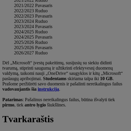
2021/2022 Ruduo
2021/2022 Pavasaris
2022/2023 Ruduo
2022/2023 Pavasaris
2023/2024 Ruduo
2023/2024 Pavasaris
2024/2025 Ruduo
2024/2025 Pavasaris
2025/2026 Ruduo
2025/2026 Pavasaris
2026/2027 Ruduo
Dėl „Microsoft“ įvestų pakeitimų, susijusių su siekiu didinti
tvarumą, stiprinti saugumą ir užtikrinti efektyvesnį duomenų
valdymą, taikomi nauji „OneDrive“ saugyklos ir kitų „Microsoft“
paslaugų apribojimai.
Studentams
skiriama talpa iki
10 GB
.
Prašome peržiūrėti savo duomenis ir pašalinti nereikalingus failus
vadovaujantis šia
instrukcija
.
Patarimas
: Pašalinus nereikalingus failus, būtina išvalyti tiek
pirmo
, tiek
antro lygio
šiukšlines.
Tvarkaraštis