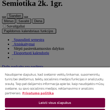
Semiotika 2k. 1gr.
Šiandien
Mėnuo
Savaitė
Diena
Savaitgaliai
Papildomos kalendoriaus funkcijos
Spausdinti semestrą
Atsiskaitymai
Slėpti pasirenkamuosius dalykus
Eksportuoti kalendorių
Dalis paskaitų yra paslėpta
×
Naudojame slapukus, kad svetainė veiktų tinkamai, suasmenintų
turinį bei skelbimus, teiktų socialinės medijos funkcijas ir analizuotų
Rodyti pasirenkamuosius dalykus
srautą. Taip pat dalijamės informacija apie tai, kaip naudojatės mūsų
svetaine, su savo socialinės medijos, reklamavimo ir analizės
Pažymėti visus
partneriais.
Privatumo politika
Fenomenologijos pagrindai
Intertekstualumas: teorija ir praktika
Leisti visus slapukus
Kalbos metateorija