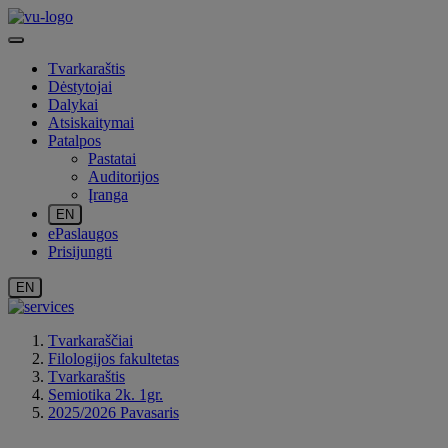
Tvarkaraštis
Dėstytojai
Dalykai
Atsiskaitymai
Patalpos
Pastatai
Auditorijos
Įranga
EN
ePaslaugos
Prisijungti
EN
Tvarkaraščiai
Filologijos fakultetas
Tvarkaraštis
Semiotika 2k. 1gr.
2025/2026 Pavasaris