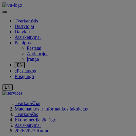
Tvarkaraštis
Dėstytojai
Dalykai
Atsiskaitymai
Patalpos
Pastatai
Auditorijos
Įranga
EN
ePaslaugos
Prisijungti
EN
Tvarkaraščiai
Matematikos ir informatikos fakultetas
Tvarkaraštis
Ekonometrija 2k. 1gr.
Atsiskaitymai
2026/2027 Ruduo