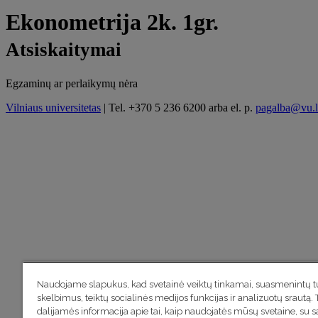
Ekonometrija 2k. 1gr.
Atsiskaitymai
Egzaminų ar perlaikymų nėra
Vilniaus universitetas
| Tel. +370 5 236 6200 arba el. p.
pagalba@vu.l
Naudojame slapukus, kad svetainė veiktų tinkamai, suasmenintų tu
skelbimus, teiktų socialinės medijos funkcijas ir analizuotų srautą. 
dalijamės informacija apie tai, kaip naudojatės mūsų svetaine, su 