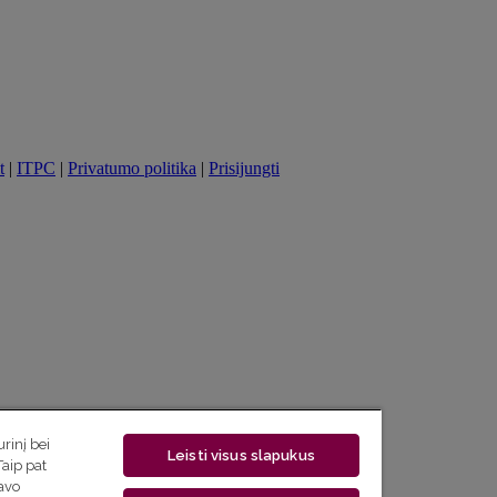
t
|
ITPC
|
Privatumo politika
|
Prisijungti
rinį bei
Leisti visus slapukus
Taip pat
savo